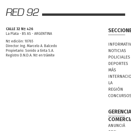
CALLE 32 Nº 426
SECCION
La Plata - BS AS - ARGENTINA
Nº edición: 10765
INFORMATI
Director: Ing. Marcelo A. Balcedo
NOTICIAS
Propietario: Sonido a tinta S.A.
Registro D.N.D.A. Nº en trámite
POLICIALES
DEPORTES
MÁS
INTERNACI
LA
REGIÓN
CONCURSO
GERENCI
COMERCI
ANUNCIÁ