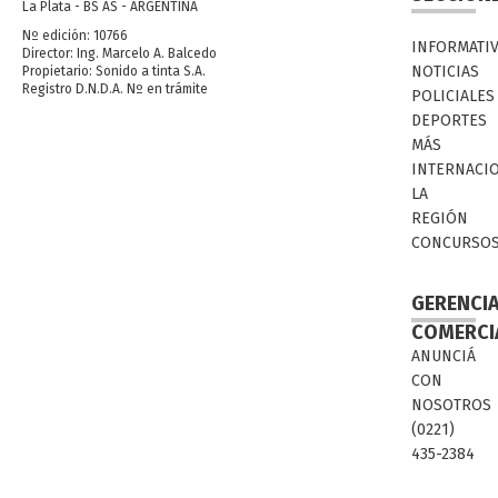
La Plata - BS AS - ARGENTINA
Nº edición: 10766
INFORMATI
Director: Ing. Marcelo A. Balcedo
NOTICIAS
Propietario: Sonido a tinta S.A.
Registro D.N.D.A. Nº en trámite
POLICIALES
DEPORTES
MÁS
INTERNACI
LA
REGIÓN
CONCURSO
GERENCI
COMERCI
ANUNCIÁ
CON
NOSOTROS
(0221)
435-2384