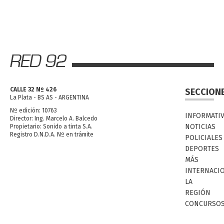
CALLE 32 Nº 426
SECCION
La Plata - BS AS - ARGENTINA
Nº edición: 10763
INFORMATI
Director: Ing. Marcelo A. Balcedo
NOTICIAS
Propietario: Sonido a tinta S.A.
Registro D.N.D.A. Nº en trámite
POLICIALES
DEPORTES
MÁS
INTERNACI
LA
REGIÓN
CONCURSO