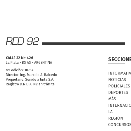
CALLE 32 Nº 426
SECCION
La Plata - BS AS - ARGENTINA
Nº edición: 10764
INFORMATI
Director: Ing. Marcelo A. Balcedo
NOTICIAS
Propietario: Sonido a tinta S.A.
Registro D.N.D.A. Nº en trámite
POLICIALES
DEPORTES
MÁS
INTERNACI
LA
REGIÓN
CONCURSO