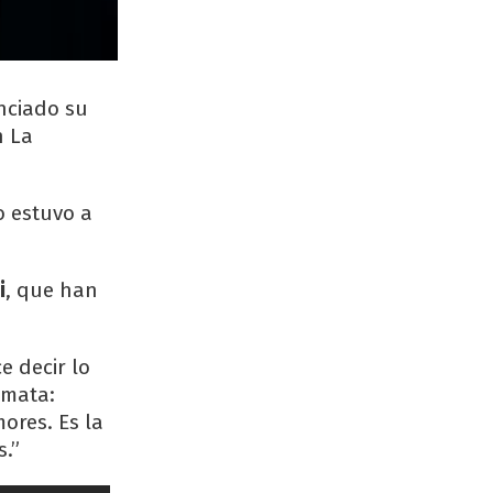
nciado su
n La
eo estuvo a
i
, que han
e decir lo
emata:
ores. Es la
.”