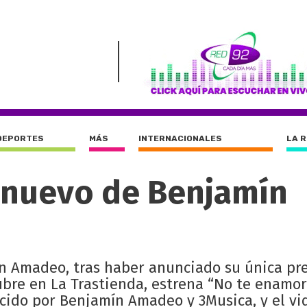
DEPORTES
MÁS
INTERNACIONALES
LA 
 nuevo de Benjamín
ín Amadeo, tras haber anunciado su única pr
ubre en La Trastienda, estrena “No te enamor
ucido por Benjamín Amadeo y 3Musica, y el vi