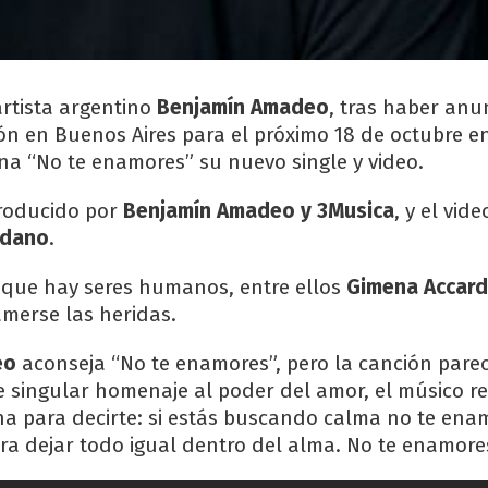
artista argentino
Benjamín Amadeo
, tras haber anu
ón en Buenos Aires para el próximo 18 de octubre e
ena “No te enamores” su nuevo single y video.
producido por
Benjamín Amadeo y 3Musica
, y el vid
edano
.
 que hay seres humanos, entre ellos
Gimena Accard
amerse las heridas.
eo
aconseja “No te enamores”, pero la canción parec
te singular homenaje al poder del amor, el músico r
na para decirte: si estás buscando calma no te enam
a dejar todo igual dentro del alma. No te enamores