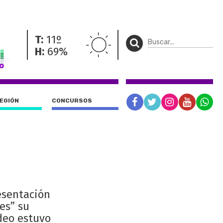
T:
11º
H:
69%
REGIÓN
CONCURSOS
esentación
es” su
deo estuvo