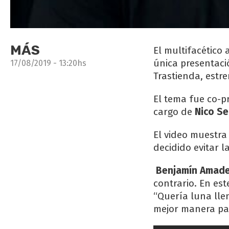
MÁS
El multifacético 
única presentaci
17/08/2019 - 13:20hs
Trastienda, estr
El tema fue co-
cargo de
Nico S
El video muestra
decidido evitar l
Benjamín Amad
contrario. En es
“Quería luna lle
mejor manera par