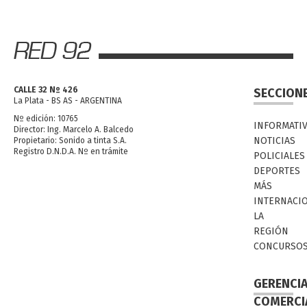
CALLE 32 Nº 426
SECCION
La Plata - BS AS - ARGENTINA
Nº edición: 10765
INFORMATI
Director: Ing. Marcelo A. Balcedo
NOTICIAS
Propietario: Sonido a tinta S.A.
Registro D.N.D.A. Nº en trámite
POLICIALES
DEPORTES
MÁS
INTERNACI
LA
REGIÓN
CONCURSO
GERENCI
COMERCI