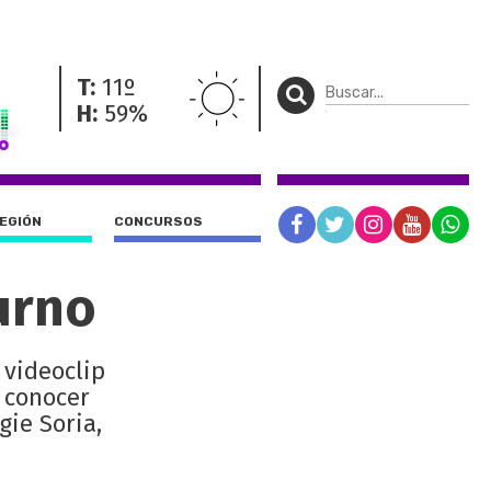
T:
11º
H:
59%
REGIÓN
CONCURSOS
urno
 videoclip
a conocer
ie Soria,