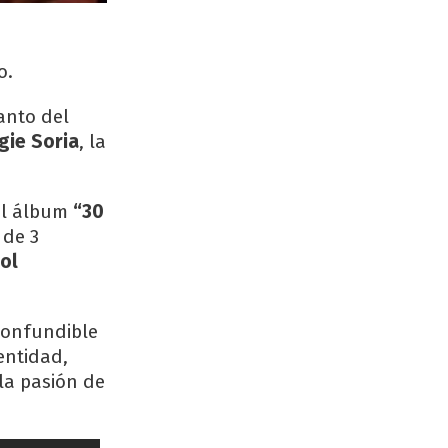
o.
anto del
ie Soria
, la
del álbum
“30
 de 3
ol
confundible
entidad,
la pasión de