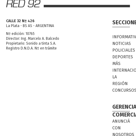
CALLE 32 Nº 426
SECCION
La Plata - BS AS - ARGENTINA
Nº edición: 10765
INFORMATI
Director: Ing. Marcelo A. Balcedo
NOTICIAS
Propietario: Sonido a tinta S.A.
Registro D.N.D.A. Nº en trámite
POLICIALES
DEPORTES
MÁS
INTERNACI
LA
REGIÓN
CONCURSO
GERENCI
COMERCI
ANUNCIÁ
CON
NOSOTROS