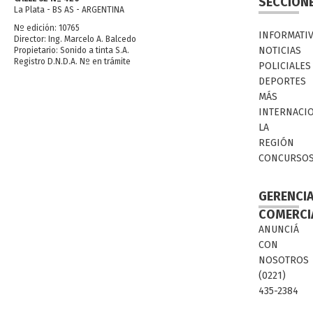
SECCION
La Plata - BS AS - ARGENTINA
Nº edición: 10765
INFORMATI
Director: Ing. Marcelo A. Balcedo
NOTICIAS
Propietario: Sonido a tinta S.A.
Registro D.N.D.A. Nº en trámite
POLICIALES
DEPORTES
MÁS
INTERNACI
LA
REGIÓN
CONCURSO
GERENCI
COMERCI
ANUNCIÁ
CON
NOSOTROS
(0221)
435-2384