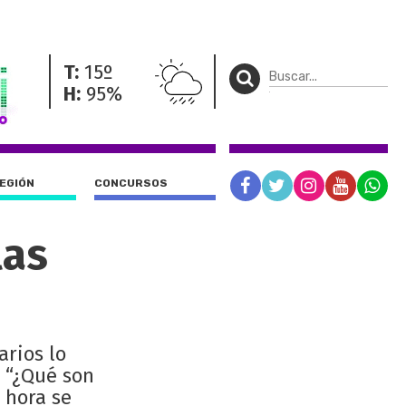
T:
15º
H:
95%
REGIÓN
CONCURSOS
las
arios lo
 “¿Qué son
 hora se