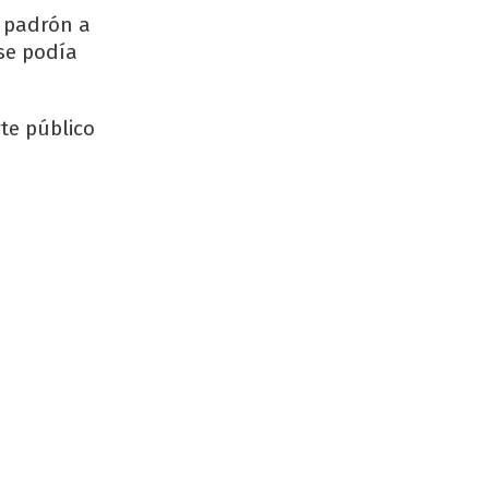
l padrón a
se podía
te público