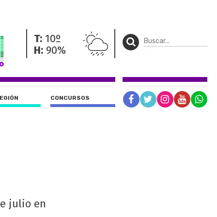
T:
10º
H:
90%
REGIÓN
CONCURSOS
e julio en