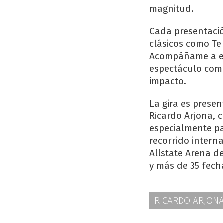
magnitud.
Cada presentació
clásicos como Te
Acompáñame a est
espectáculo comb
impacto.
La gira es prese
Ricardo Arjona,
especialmente par
recorrido intern
Allstate Arena d
y más de 35 fech
RICARDO ARJON