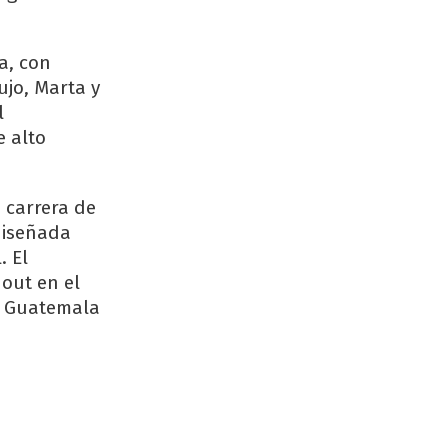
a, con
ujo, Marta y
l
e alto
 carrera de
diseñada
. El
out en el
en Guatemala