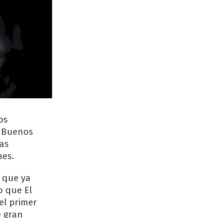
os
e Buenos
ias
mes.
a que ya
o que El
el primer
e gran