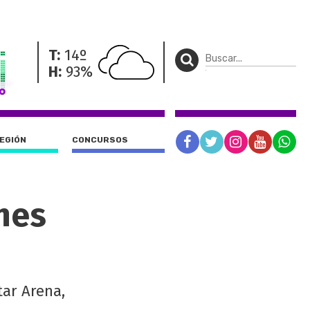
T:
14º
H:
93%
REGIÓN
CONCURSOS
nes
tar Arena,