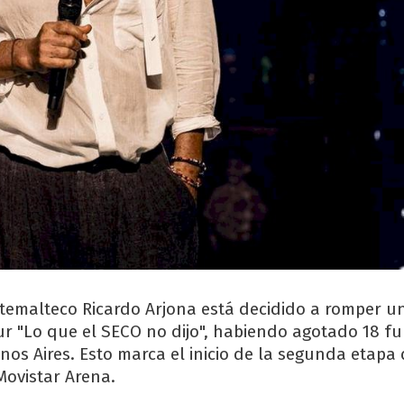
temalteco Ricardo Arjona está decidido a romper u
ur "Lo que el SECO no dijo", habiendo agotado 18 f
nos Aires. Esto marca el inicio de la segunda etapa
Movistar Arena.