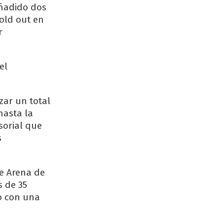
añadido dos
sold out en
r
el
zar un total
hasta la
sorial que
s
te Arena de
s de 35
o con una