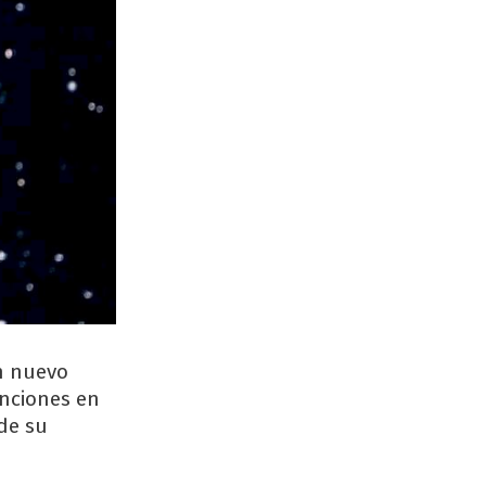
n nuevo
unciones en
 de su