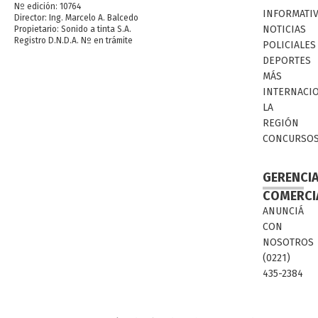
Nº edición: 10764
INFORMATI
Director: Ing. Marcelo A. Balcedo
NOTICIAS
Propietario: Sonido a tinta S.A.
Registro D.N.D.A. Nº en trámite
POLICIALES
DEPORTES
MÁS
INTERNACI
LA
REGIÓN
CONCURSO
GERENCI
COMERCI
ANUNCIÁ
CON
NOSOTROS
(0221)
435-2384