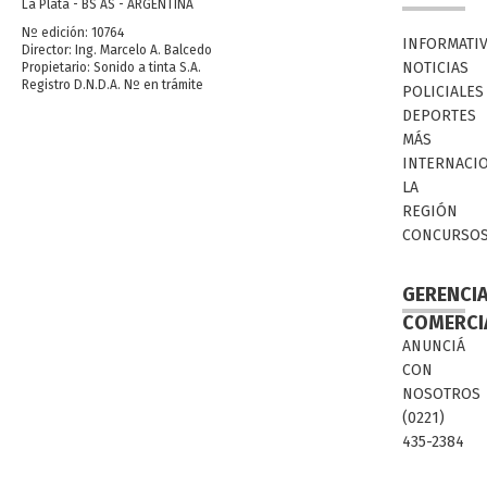
La Plata - BS AS - ARGENTINA
Nº edición: 10764
INFORMATI
Director: Ing. Marcelo A. Balcedo
NOTICIAS
Propietario: Sonido a tinta S.A.
Registro D.N.D.A. Nº en trámite
POLICIALES
DEPORTES
MÁS
INTERNACI
LA
REGIÓN
CONCURSO
GERENCI
COMERCI
ANUNCIÁ
CON
NOSOTROS
(0221)
435-2384