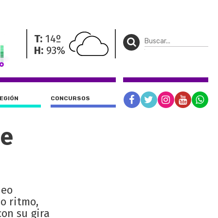
T:
14º
H:
93%
REGIÓN
CONCURSOS
le
deo
do ritmo,
con su gira