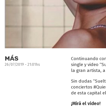
MÁS
Continuando con 
single y video “S
26/07/2019 - 21:01hs
la gran artista, 
Sin dudas “Suelta
conciertos #Quie
de esta capital 
¡Mirá el video!