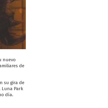
su nuevo
amiliares de
n su gira de
l Luna Park
mo día.