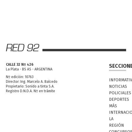
CALLE 32 Nº 426
SECCION
La Plata - BS AS - ARGENTINA
Nº edición: 10763
INFORMATI
Director: Ing. Marcelo A. Balcedo
NOTICIAS
Propietario: Sonido a tinta S.A.
Registro D.N.D.A. Nº en trámite
POLICIALES
DEPORTES
MÁS
INTERNACI
LA
REGIÓN
CONCURSO