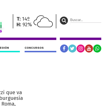
T:
14º
H:
92%
REGIÓN
CONCURSOS
zzi que va
 burguesía
n Roma,