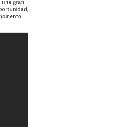
e una gran
oportunidad,
l momento