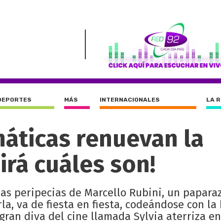
DEPORTES
MÁS
INTERNACIONALES
LA 
áticas renuevan la
irá cuáles son!
as peripecias de Marcello Rubini, un papara
la, va de fiesta en fiesta, codeándose con la
gran diva del cine llamada Sylvia aterriza e