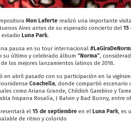
ompositora
Mon Laferte
realizó una importante visit
uenos Aires antes de su esperado concierto del
15
 estadio
Luna Park
.
na pausa en su tour internacional
#LaGiraDeNorm
o su último y celebrado álbum
“Norma”
, considerad
 de los mejores lanzamientos latinos de 2018.
ó en abril pasado con su participación en la vigésim
adounidense
Coachella
, donde compartió escenario 
nales como Ariana Grande, Childish Gambino y Tame
abla hispana Rosalía, J Balvin y Bad Bunny, entre ot
resentará el
15 de septiembre
en el
Luna Park
, es 
ualable de ritmo y colorido