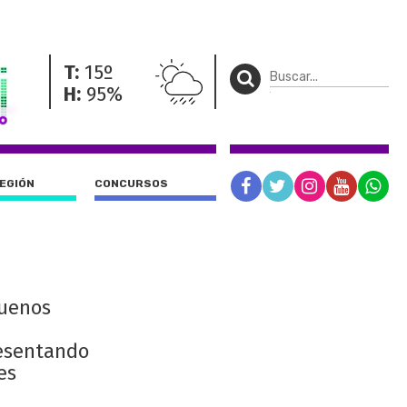
T:
15º
H:
95%
REGIÓN
CONCURSOS
Buenos
resentando
es