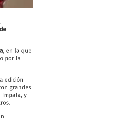
a
 de
a
, en la que
o por la
a edición
con grandes
 Impala, y
ros.
un