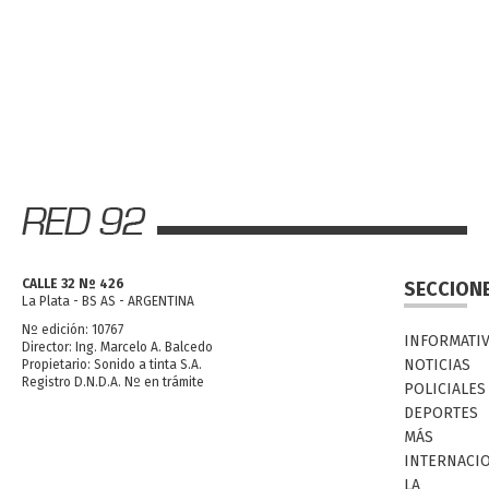
CALLE 32 Nº 426
SECCION
La Plata - BS AS - ARGENTINA
Nº edición: 10767
INFORMATI
Director: Ing. Marcelo A. Balcedo
NOTICIAS
Propietario: Sonido a tinta S.A.
Registro D.N.D.A. Nº en trámite
POLICIALES
DEPORTES
MÁS
INTERNACI
LA