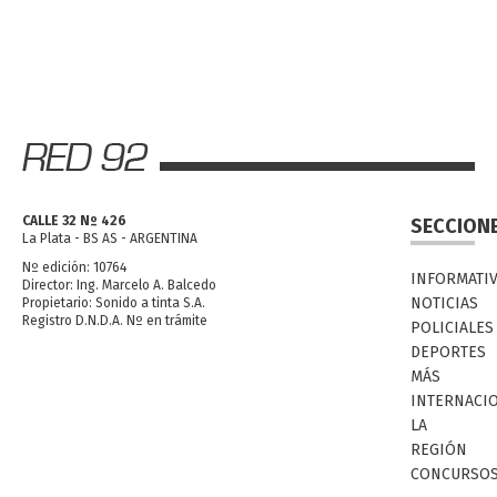
CALLE 32 Nº 426
SECCION
La Plata - BS AS - ARGENTINA
Nº edición: 10764
INFORMATI
Director: Ing. Marcelo A. Balcedo
NOTICIAS
Propietario: Sonido a tinta S.A.
Registro D.N.D.A. Nº en trámite
POLICIALES
DEPORTES
MÁS
INTERNACI
LA
REGIÓN
CONCURSO