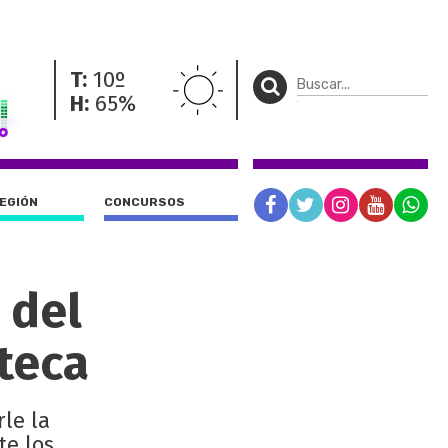
T:
10º
H:
65%
REGIÓN
CONCURSOS
 del
teca
rle la
te los