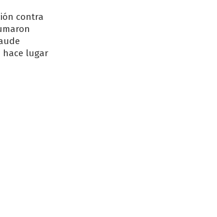
ción contra
 sumaron
raude
i hace lugar