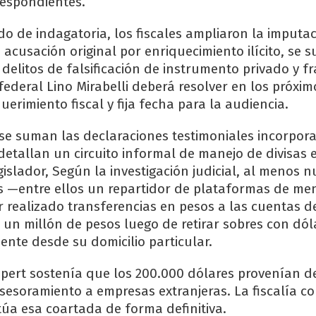
respondientes.
o de indagatoria, los fiscales ampliaron la imputa
la acusación original por enriquecimiento ilícito, se
delitos de falsificación de instrumento privado y f
 federal Lino Mirabelli deberá resolver en los próxim
uerimiento fiscal y fija fecha para la audiencia.
 se suman las declaraciones testimoniales incorpor
detallan un circuito informal de manejo de divisas 
islador, Según la investigación judicial, al menos n
s —entre ellos un repartidor de plataformas de me
 realizado transferencias en pesos a las cuentas d
un millón de pesos luego de retirar sobres con dól
ente desde su domicilio particular.
pert sostenía que los 200.000 dólares provenían d
sesoramiento a empresas extranjeras. La fiscalía c
rtúa esa coartada de forma definitiva.