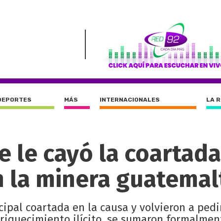
DEPORTES
MÁS
INTERNACIONALES
LA 
e le cayó la coartada
n la minera guatemal
cipal coartada en la causa y volvieron a pedi
nriquecimiento ilícito, se sumaron formalmen