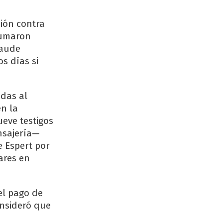
ción contra
 sumaron
raude
os días si
adas al
en la
ueve testigos
nsajería—
e Espert por
ares en
el pago de
onsideró que