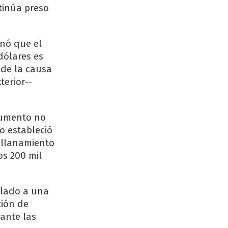
tinúa preso
inó que el
dólares es
 de la causa
terior--
ocumento no
o estableció
 allanamiento
s 200 mil
ulado a una
ción de
ante las