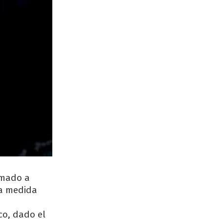
amado a
La medida
co, dado el