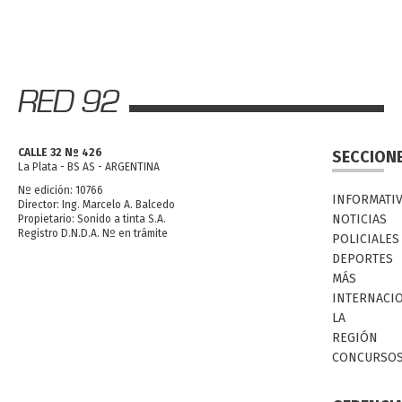
CALLE 32 Nº 426
SECCION
La Plata - BS AS - ARGENTINA
Nº edición: 10766
INFORMATI
Director: Ing. Marcelo A. Balcedo
NOTICIAS
Propietario: Sonido a tinta S.A.
Registro D.N.D.A. Nº en trámite
POLICIALES
DEPORTES
MÁS
INTERNACI
LA
REGIÓN
CONCURSO