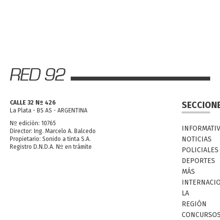
CALLE 32 Nº 426
SECCION
La Plata - BS AS - ARGENTINA
Nº edición: 10765
INFORMATI
Director: Ing. Marcelo A. Balcedo
NOTICIAS
Propietario: Sonido a tinta S.A.
Registro D.N.D.A. Nº en trámite
POLICIALES
DEPORTES
MÁS
INTERNACI
LA
REGIÓN
CONCURSO