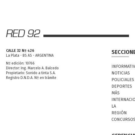
CALLE 32 Nº 426
SECCION
La Plata - BS AS - ARGENTINA
Nº edición: 10766
INFORMATI
Director: Ing. Marcelo A. Balcedo
NOTICIAS
Propietario: Sonido a tinta S.A.
Registro D.N.D.A. Nº en trámite
POLICIALES
DEPORTES
MÁS
INTERNACI
LA
REGIÓN
CONCURSO