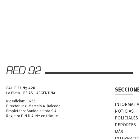
CALLE 32 Nº 426
SECCION
La Plata - BS AS - ARGENTINA
Nº edición: 10766
INFORMATI
Director: Ing. Marcelo A. Balcedo
NOTICIAS
Propietario: Sonido a tinta S.A.
Registro D.N.D.A. Nº en trámite
POLICIALES
DEPORTES
MÁS
INTERNACI