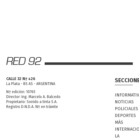
CALLE 32 Nº 426
SECCION
La Plata - BS AS - ARGENTINA
Nº edición: 10765
INFORMATI
Director: Ing. Marcelo A. Balcedo
NOTICIAS
Propietario: Sonido a tinta S.A.
Registro D.N.D.A. Nº en trámite
POLICIALES
DEPORTES
MÁS
INTERNACI
LA