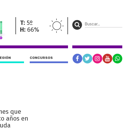
T:
5º
H:
66%
REGIÓN
CONCURSOS
ymes que
co años en
euda