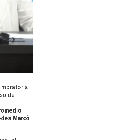
a moratoria
aso de
promedio
cedes Marcó