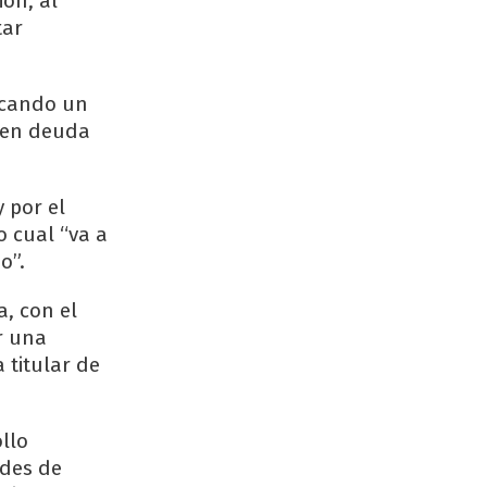
ón, al
tar
acando un
nen deuda
 por el
o cual “va a
o”.
, con el
r una
 titular de
llo
ades de