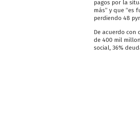
pagos por la sit
más” y que “es 
perdiendo 48 pym
De acuerdo con d
de 400 mil mill
social, 36% deud