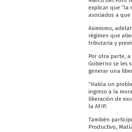
Marcó del Pont r
explicar que “la
asociados a que 
Asimismo, adela
régimen que ati
tributaria y previ
Por otra parte, 
Gobierno se les s
generar una libe
“Había un probl
ingreso a la mor
liberación de exc
la AFIP.
También particip
Productivo, Matí