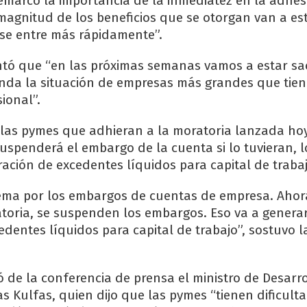
emarcó la importancia de la inmediatez en la adhesi
 magnitud de los beneficios que se otorgan van a es
se entre más rápidamente”.
ntó que “en las próximas semanas vamos a estar s
enda la situación de empresas más grandes que tie
sional”.
a las pymes que adhieran a la moratoria lanzada hoy
uspenderá el embargo de la cuenta si lo tuvieran, l
ración de excedentes líquidos para capital de trabaj
ema por los embargos de cuentas de empresa. Ahora
atoria, se suspenden los embargos. Eso va a genera
edentes líquidos para capital de trabajo”, sostuvo la
ó de la conferencia de prensa el ministro de Desarro
as Kulfas, quien dijo que las pymes “tienen dificult