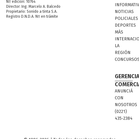
Nº edición: 10764
INFORMATI
Director: Ing. Marcelo A. Balcedo
NOTICIAS
Propietario: Sonido a tinta S.A.
Registro D.N.D.A. Nº en trámite
POLICIALES
DEPORTES
MÁS
INTERNACI
LA
REGIÓN
CONCURSO
GERENCI
COMERCI
ANUNCIÁ
CON
NOSOTROS
(0221)
435-2384