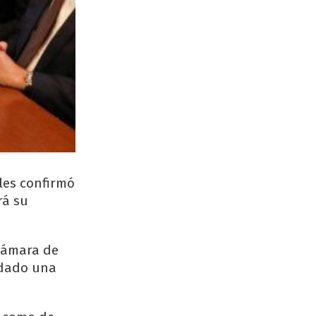
 les confirmó
rá su
 Cámara de
ndado una