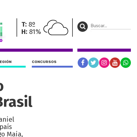
T:
8º
H:
81%
REGIÓN
CONCURSOS
o
rasil
aniel
 país
go Maia,