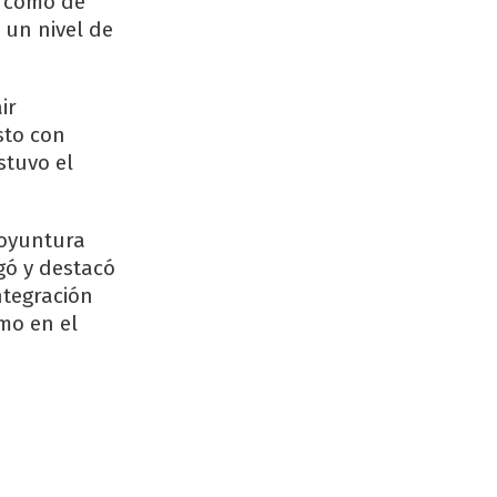
z como de
 un nivel de
ir
sto con
stuvo el
coyuntura
gó y destacó
ntegración
mo en el