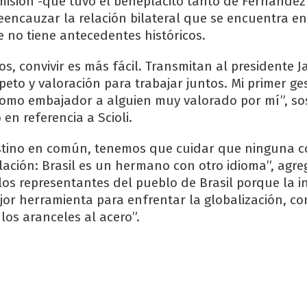
a misión -que tuvo el beneplácito tanto de Fernánde
eencauzar la relación bilateral que se encuentra en
e no tiene antecedentes históricos.
s, convivir es más fácil. Transmitan al presidente Ja
peto y valoración para trabajar juntos. Mi primer ge
 como embajador a alguien muy valorado por mí”, so
 en referencia a Scioli.
tino en común, tenemos que cuidar que ninguna 
elación: Brasil es un hermano con otro idioma”, agre
“los representantes del pueblo de Brasil porque la i
ejor herramienta para enfrentar la globalización, co
los aranceles al acero”.