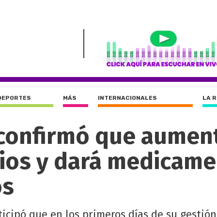
DEPORTES
MÁS
INTERNACIONALES
LA 
 confirmó que aumen
arios y dará medicam
os
icipó que en los primeros días de su gestión