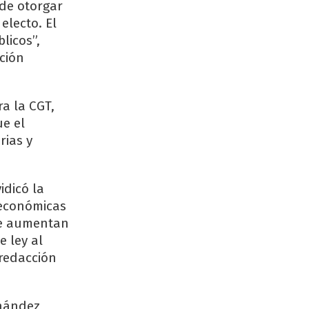
de otorgar
electo. El
licos”,
ción
ra la CGT,
e el
rias y
idicó la
 económicas
que aumentan
e ley al
 redacción
rnández