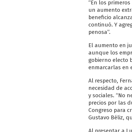
“En los primero
un aumento extra 
beneficio alcanz
continuó. Y agre
penosa”.
El aumento en ju
aunque los empre
gobierno electo b
enmarcarlas en e
Al respecto, Fer
necesidad de aco
y sociales. “No 
precios por las d
Congreso para cr
Gustavo Béliz, q
Al presentar a L