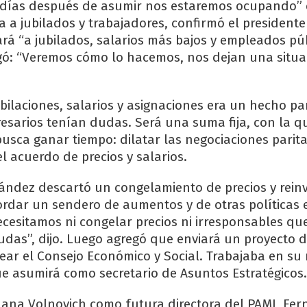
s días después de asumir nos estaremos ocupando” 
a jubilados y trabajadores, confirmó el presidente 
ará “a jubilados, salarios más bajos y empleados púb
gó: “Veremos cómo lo hacemos, nos dejan una situa
bilaciones, salarios y asignaciones era un hecho pa
sarios tenían dudas. Será una suma fija, con la qu
usca ganar tiempo: dilatar las negociaciones parita
l acuerdo de precios y salarios.
nández descartó un congelamiento de precios y reinv
rdar un sendero de aumentos y de otras políticas
necesitamos ni congelar precios ni irresponsables 
udas”, dijo. Luego agregó que enviará un proyecto d
ear el Consejo Económico y Social. Trabajaba en su
ue asumirá como secretario de Asuntos Estratégicos.
uana Volnovich como futura directora del PAMI, Fe