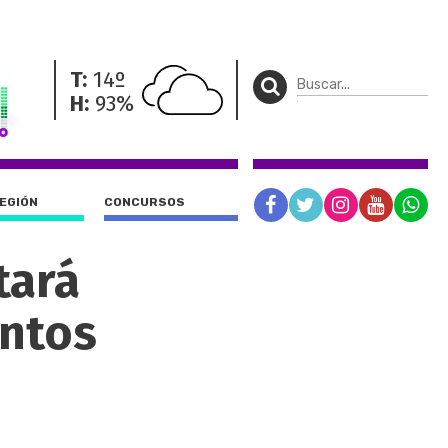
T:
14º
H:
93%
REGIÓN
CONCURSOS
tará
entos