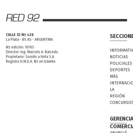
CALLE 32 Nº 426
SECCION
La Plata - BS AS - ARGENTINA
Nº edición: 10763
INFORMATI
Director: Ing. Marcelo A. Balcedo
NOTICIAS
Propietario: Sonido a tinta S.A.
Registro D.N.D.A. Nº en trámite
POLICIALES
DEPORTES
MÁS
INTERNACI
LA
REGIÓN
CONCURSO
GERENCI
COMERCI
ANUNCIÁ