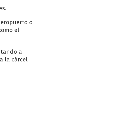
es.
aeropuerto o
como el
ntando a
a la cárcel