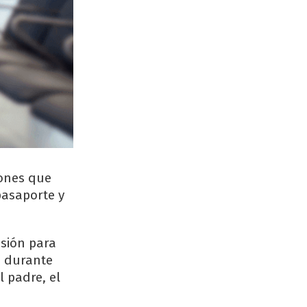
iones que
pasaporte y
nsión para
s durante
l padre, el