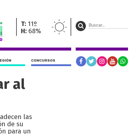
T:
11º
H:
68%
REGIÓN
CONCURSOS
r al
padecen las
ón de su
ión para un