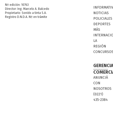
Nº edición: 10763
INFORMATI
Director: Ing. Marcelo A. Balcedo
NOTICIAS
Propietario: Sonido a tinta S.A.
Registro D.N.D.A. Nº en trámite
POLICIALES
DEPORTES
MÁS
INTERNACI
LA
REGIÓN
CONCURSO
GERENCI
COMERCI
ANUNCIÁ
CON
NOSOTROS
(0221)
435-2384