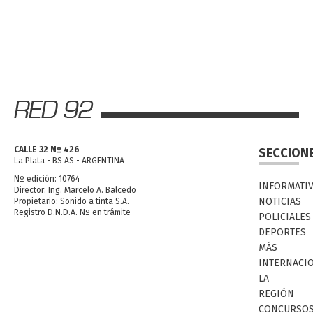
CALLE 32 Nº 426
SECCION
La Plata - BS AS - ARGENTINA
Nº edición: 10764
INFORMATI
Director: Ing. Marcelo A. Balcedo
NOTICIAS
Propietario: Sonido a tinta S.A.
Registro D.N.D.A. Nº en trámite
POLICIALES
DEPORTES
MÁS
INTERNACI
LA
REGIÓN
CONCURSO