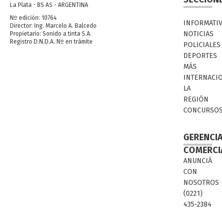
La Plata - BS AS - ARGENTINA
Nº edición: 10764
INFORMATI
Director: Ing. Marcelo A. Balcedo
NOTICIAS
Propietario: Sonido a tinta S.A.
Registro D.N.D.A. Nº en trámite
POLICIALES
DEPORTES
MÁS
INTERNACI
LA
REGIÓN
CONCURSO
GERENCI
COMERCI
ANUNCIÁ
CON
NOSOTROS
(0221)
435-2384