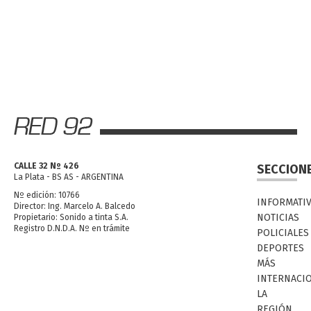
CALLE 32 Nº 426
SECCION
La Plata - BS AS - ARGENTINA
Nº edición: 10766
INFORMATI
Director: Ing. Marcelo A. Balcedo
NOTICIAS
Propietario: Sonido a tinta S.A.
Registro D.N.D.A. Nº en trámite
POLICIALES
DEPORTES
MÁS
INTERNACI
LA
REGIÓN