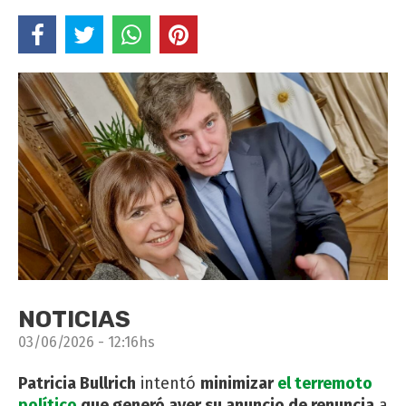
NOTICIAS
03/06/2026 - 12:16hs
Patricia Bullrich
intentó
minimizar
el terremoto
político
que generó ayer su anuncio de renuncia
a