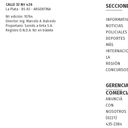
CALLE 32 Nº 426
SECCION
La Plata - BS AS - ARGENTINA
Nº edición: 10764
INFORMATI
Director: Ing. Marcelo A. Balcedo
NOTICIAS
Propietario: Sonido a tinta S.A.
Registro D.N.D.A. Nº en trámite
POLICIALES
DEPORTES
MÁS
INTERNACI
LA
REGIÓN
CONCURSO
GERENCI
COMERCI
ANUNCIÁ
CON
NOSOTROS
(0221)
435-2384