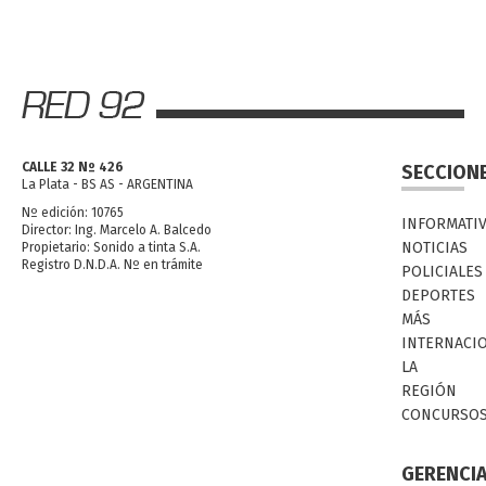
CALLE 32 Nº 426
SECCION
La Plata - BS AS - ARGENTINA
Nº edición: 10765
INFORMATI
Director: Ing. Marcelo A. Balcedo
NOTICIAS
Propietario: Sonido a tinta S.A.
Registro D.N.D.A. Nº en trámite
POLICIALES
DEPORTES
MÁS
INTERNACI
LA
REGIÓN
CONCURSO
GERENCI