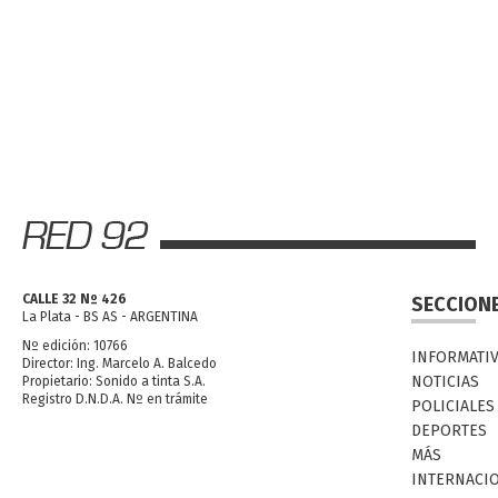
CALLE 32 Nº 426
SECCION
La Plata - BS AS - ARGENTINA
Nº edición: 10766
INFORMATI
Director: Ing. Marcelo A. Balcedo
NOTICIAS
Propietario: Sonido a tinta S.A.
Registro D.N.D.A. Nº en trámite
POLICIALES
DEPORTES
MÁS
INTERNACI