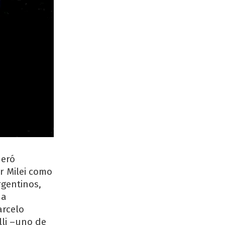
neró
r Milei como
gentinos,
 a
arcelo
lli –uno de