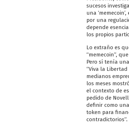
sucesos investig
una ‘memecoin’, e
por una regulaci
depende esencial
los propios parti
Lo extraño es qu
“memecoin”, que e
Pero sí tenía un
“Viva la Liberta
medianos emprend
los meses mostró
el contexto de es
pedido de Novell
definir como una
token para finan
contradictorios”