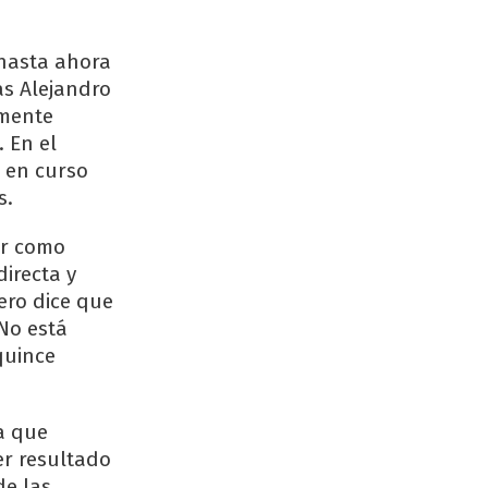
 hasta ahora
as Alejandro
lmente
. En el
 en curso
s.
nir como
directa y
ero dice que
No está
quince
ia que
er resultado
de las