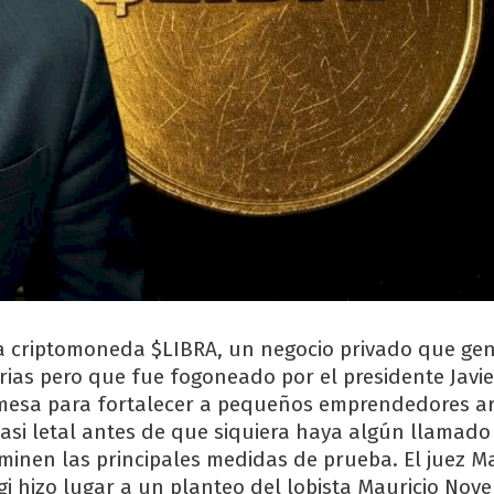
a criptomoneda $LIBRA, un negocio privado que ge
rias pero que fue fogoneado por el presidente Javie
omesa para fortalecer a pequeños emprendedores ar
casi letal antes de que siquiera haya algún llamado
rminen las principales medidas de prueba. El juez M
gi hizo lugar a un planteo del lobista Mauricio Nove