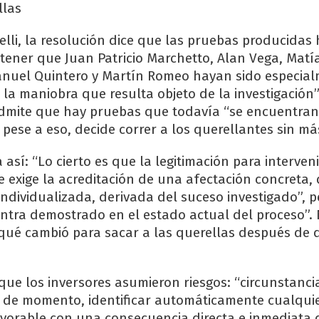
llas
elli, la resolución dice que las pruebas producidas
tener que Juan Patricio Marchetto, Alan Vega, Matí
anuel Quintero y Martín Romeo hayan sido especia
la maniobra que resulta objeto de la investigación”
dmite que hay pruebas que todavía “se encuentran
, pese a eso, decide correr a los querellantes sin má
a así: “Lo cierto es que la legitimación para interve
 exige la acreditación de una afectación concreta, 
individualizada, derivada del suceso investigado”, p
ntra demostrado en el estado actual del proceso”. 
 qué cambió para sacar a las querellas después de 
 que los inversores asumieron riesgos: “circunstanc
 de momento, identificar automáticamente cualqui
orable con una consecuencia directa e inmediata 