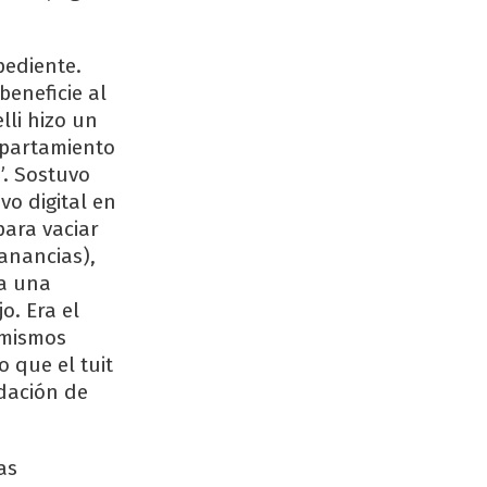
pediente.
eneficie al
lli hizo un
apartamiento
”. Sostuvo
vo digital en
para vaciar
ganancias),
da una
o. Era el
 mismos
o que el tuit
dación de
as