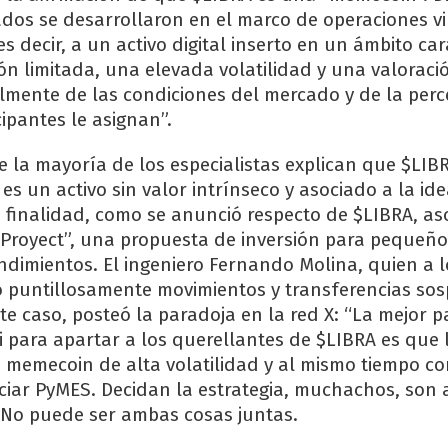
ados se desarrollaron en el marco de operaciones v
s decir, a un activo digital inserto en un ámbito ca
ón limitada, una elevada volatilidad y una valoraci
mente de las condiciones del mercado y de la per
cipantes le asignan”.
e la mayoría de los especialistas explican que $LIB
s un activo sin valor intrínseco y asociado a la ide
a finalidad, como se anunció respecto de $LIBRA, as
d Proyect”, una propuesta de inversión para pequeño
imientos. El ingeniero Fernando Molina, quien a l
 puntillosamente movimientos y transferencias so
te caso, posteó la paradoja en la red X: “La mejor p
i para apartar a los querellantes de $LIBRA es que 
 memecoin de alta volatilidad y al mismo tiempo c
ciar PyMES. Decidan la estrategia, muchachos, son
. No puede ser ambas cosas juntas.