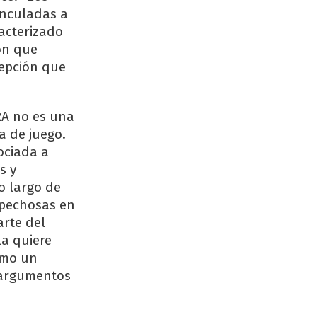
inculadas a
racterizado
ón que
cepción que
RA no es una
a de juego.
ociada a
s y
o largo de
spechosas en
arte del
la quiere
omo un
 argumentos