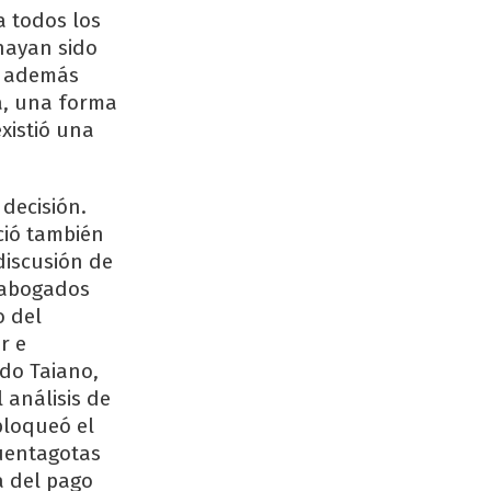
a todos los
hayan sido
ro además
da, una forma
xistió una
decisión.
ció también
discusión de
e abogados
o del
r e
rdo Taiano,
 análisis de
bloqueó el
cuentagotas
a del pago