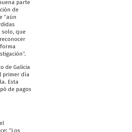
 buena parte
ación de
ue “aún
rdidas
 solo, que
a reconocer
 forma
tigación”.
o de Galicia
l primer día
a. Esta
cupó de pagos
el
ce: “Los