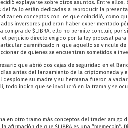
decidió explayarse sobre otros asuntos. Entre ellos,
s del fallo están dedicadas a reproducir la present
undizar en conceptos con los que coincidió, como q
ados inversores pudieran haber experimentado pé
a compra de $LIBRA, ello no permite concluir, por sí
 el perjuicio directo exigido por la ley procesal par
particular damnificado ni que aquello se vincule de
accionar de quienes se encuentran sometidos a inves
presario que abrió dos cajas de seguridad en el Banc
 días antes del lanzamiento de la criptomoneda y e
l desplome su madre y su hermana fueron a vaciarl
li, todo indica que se involucró en la trama y se o
ma en otro tramo más conceptos del trader amigo d
 la afirmación de que $LIBRA es una “memecoin”. Di