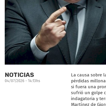
NOTICIAS
La causa sobre l
pérdidas millona
04/07/2026 - 14:13hs
si fuera una pr
sufrió un golpe 
indagatoria y te
Martínez de Gior