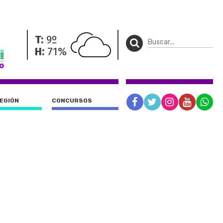
T:
9º
H:
71%
REGIÓN
CONCURSOS