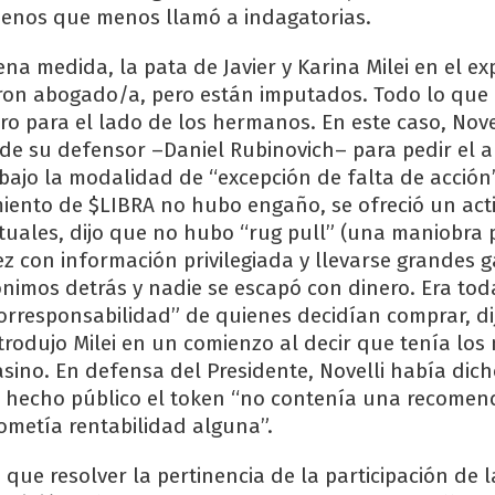
menos que menos llamó a indagatorias.
ena medida, la pata de Javier y Karina Milei en el ex
ron abogado/a, pero están imputados. Todo lo que b
iro para el lado de los hermanos. En este caso, Nove
 de su defensor –Daniel Rubinovich– para pedir el 
 bajo la modalidad de “excepción de falta de acción
iento de $LIBRA no hubo engaño, se ofreció un acti
tuales, dijo que no hubo “rug pull” (una maniobra 
ez con información privilegiada y llevarse grandes 
ónimos detrás y nadie se escapó con dinero. Era to
orresponsabilidad” de quienes decidían comprar, dij
trodujo Milei en un comienzo al decir que tenía los
casino. En defensa del Presidente, Novelli había dich
a hecho público el token “no contenía una recomen
rometía rentabilidad alguna”.
a que resolver la pertinencia de la participación de l