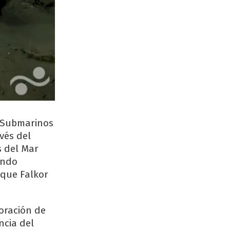
s Submarinos
vés del
s del Mar
undo
uque Falkor
loración de
ncia del