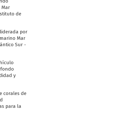
ando
l Mar
stituto de
 liderada por
bmarino Mar
ántico Sur -
ehículo
 fondo
didad y
e corales de
ad
as para la