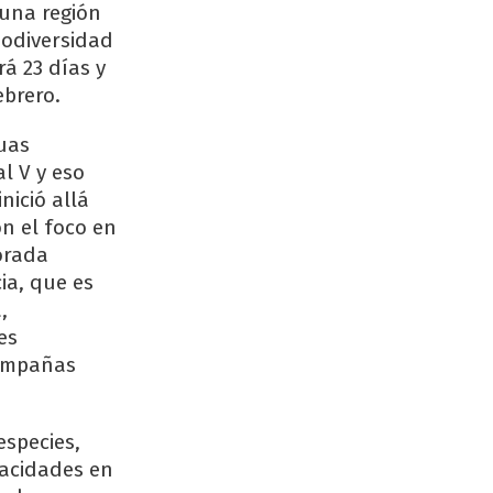
 una región
iodiversidad
á 23 días y
ebrero.
uas
l V y eso
nició allá
n el foco en
lorada
ia, que es
,
es
campañas
especies,
pacidades en