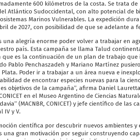
madamente 600 kilómetros de la costa. Se trata de
el Atlántico Sudoccidental, con alto potencial de b
cosistemas Marinos Vulnerables. La expedición durar
ril de 2027, con posibilidad de que se adelante a f
s una alegría enorme poder volver a trabajar en ag
stro país. Esta campaña se llama Talud continenta
 que es la continuación de un plan de trabajo que i
ndo Pablo Penchaszadeh y Mariano Martínez pusiero
 Plata. Poder ir a trabajar a un área nueva e inexp
abilidad de encontrar especies nuevas para la cienc
es objetivos de la campaña”, afirma Daniel Lauretta
 CONICET en el Museo Argentino de Ciencias Natural
davia” (MACNBR, CONICET) y jefe científico de las 
 IV y V.
oción científica por descubrir nuevos ambientes y 
s una gran motivación por seguir construyendo ca