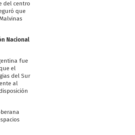
e del centro
seguró que
 Malvinas
ión Nacional
gentina fue
que el
gias del Sur
ente al
disposición
oberana
espacios