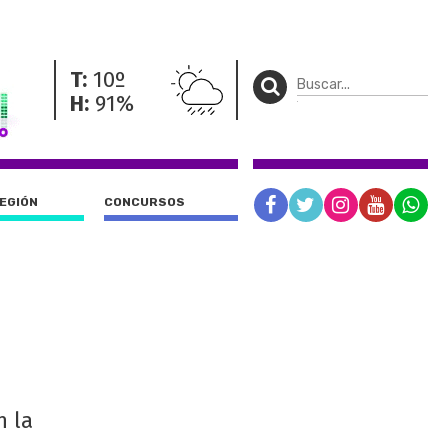
T:
10º
H:
91%
REGIÓN
CONCURSOS
n la