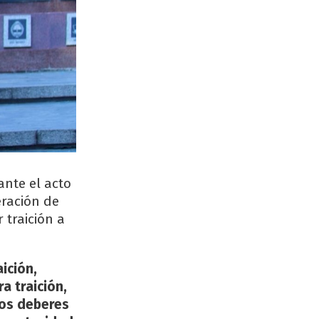
ante el acto
eración de
 traición a
aición,
a traición,
los deberes