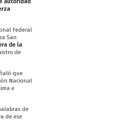
de autoridad
erza
ional Federal
aza San
era de la
istro de
eñaló que
ión Nacional
tima e
palabras de
va de ese