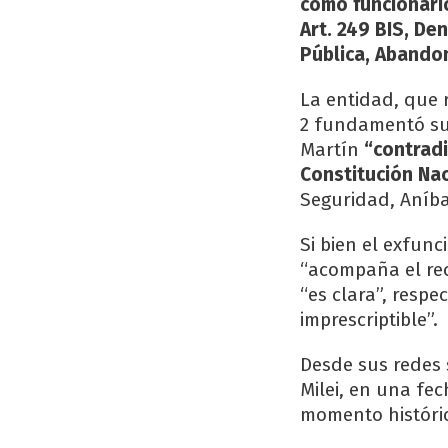
como funcionario
Art. 249 BIS, De
Pública, Abando
La entidad, que 
2 fundamentó su 
Martín
“contradi
Constitución Na
Seguridad, Aníb
Si bien el exfun
“acompaña el rec
“es clara”, respe
imprescriptible”.
Desde sus redes 
Milei, en una fec
momento históric