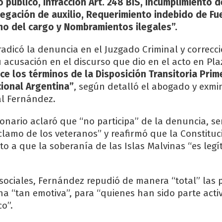
 público, Infracción Art. 248 BIS, Incumplimiento 
negación de auxilio, Requerimiento indebido de Fu
no del cargo y Nombramientos ilegales”.
radicó la denuncia en el Juzgado Criminal y correcc
acusación en el discurso que dio en el acto en Pl
ce los términos de la Disposición Transitoria Prim
cional Argentina”
, según detalló el abogado y exmin
al Fernández.
cionario aclaró que “no participa” de la denuncia, s
lamo de los veteranos” y reafirmó que la Constituc
cto a que la soberanía de las Islas Malvinas “es legí
sociales, Fernández repudió de manera “total” las 
ha “tan emotiva”, para “quienes han sido parte acti
o”.