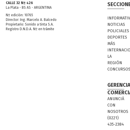
CALLE 32 Nº 426
SECCION
La Plata - BS AS - ARGENTINA
Nº edición: 10765
INFORMATI
Director: Ing. Marcelo A. Balcedo
NOTICIAS
Propietario: Sonido a tinta S.A.
Registro D.N.D.A. Nº en trámite
POLICIALES
DEPORTES
MÁS
INTERNACI
LA
REGIÓN
CONCURSO
GERENCI
COMERCI
ANUNCIÁ
CON
NOSOTROS
(0221)
435-2384