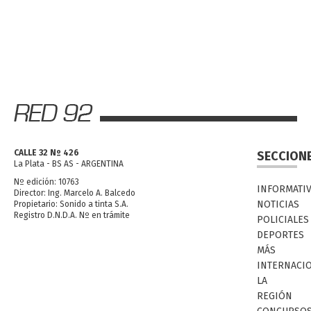
CALLE 32 Nº 426
SECCION
La Plata - BS AS - ARGENTINA
Nº edición: 10763
INFORMATI
Director: Ing. Marcelo A. Balcedo
NOTICIAS
Propietario: Sonido a tinta S.A.
Registro D.N.D.A. Nº en trámite
POLICIALES
DEPORTES
MÁS
INTERNACI
LA
REGIÓN