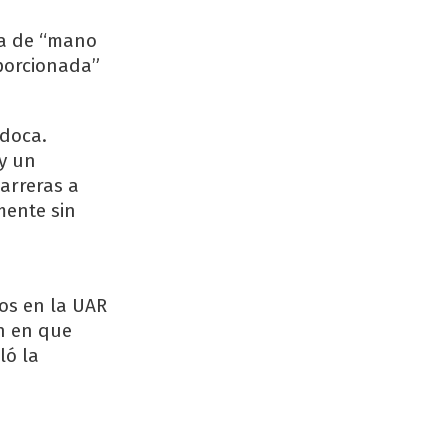
ita de “mano
oporcionada”
udoca.
y un
arreras a
mente sin
os en la UAR
ón en que
ló la