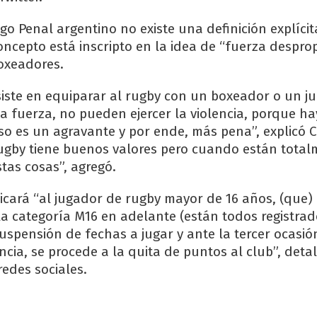
igo Penal argentino no existe una definición explíc
concepto está inscripto en la idea de “fuerza despr
oxeadores.
siste en equiparar al rugby con un boxeador o un j
 fuerza, no pueden ejercer la violencia, porque ha
o es un agravante y por ende, más pena”, explicó C
rugby tiene buenos valores pero cuando están total
tas cosas”, agregó.
icará “al jugador de rugby mayor de 16 años, (que)
a categoría M16 en adelante (están todos registrad
suspensión de fechas a jugar y ante la tercer ocasi
encia, se procede a la quita de puntos al club”, detal
edes sociales.