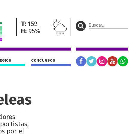
T:
15º
H:
95%
REGIÓN
CONCURSOS
eleas
adores
portistas,
s por el