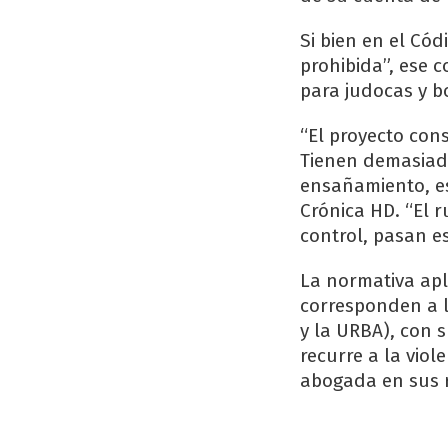
Si bien en el Cód
prohibida”, ese 
para judocas y b
“El proyecto con
Tienen demasiada
ensañamiento, es
Crónica HD. “El 
control, pasan es
La normativa apl
corresponden a l
y la URBA), con 
recurre a la viol
abogada en sus r