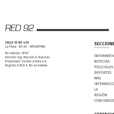
CALLE 32 Nº 426
SECCION
La Plata - BS AS - ARGENTINA
Nº edición: 10767
INFORMATI
Director: Ing. Marcelo A. Balcedo
NOTICIAS
Propietario: Sonido a tinta S.A.
Registro D.N.D.A. Nº en trámite
POLICIALES
DEPORTES
MÁS
INTERNACI
LA
REGIÓN
CONCURSO