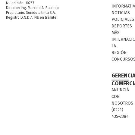
Nº edición: 10767
INFORMATI
Director: Ing. Marcelo A. Balcedo
NOTICIAS
Propietario: Sonido a tinta S.A.
Registro D.N.D.A. Nº en trámite
POLICIALES
DEPORTES
MÁS
INTERNACI
LA
REGIÓN
CONCURSO
GERENCI
COMERCI
ANUNCIÁ
CON
NOSOTROS
(0221)
435-2384