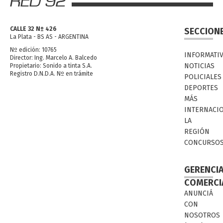
CALLE 32 Nº 426
SECCION
La Plata - BS AS - ARGENTINA
Nº edición: 10765
INFORMATI
Director: Ing. Marcelo A. Balcedo
NOTICIAS
Propietario: Sonido a tinta S.A.
Registro D.N.D.A. Nº en trámite
POLICIALES
DEPORTES
MÁS
INTERNACI
LA
REGIÓN
CONCURSO
GERENCI
COMERCI
ANUNCIÁ
CON
NOSOTROS