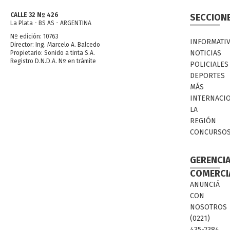
CALLE 32 Nº 426
SECCION
La Plata - BS AS - ARGENTINA
Nº edición: 10763
INFORMATI
Director: Ing. Marcelo A. Balcedo
NOTICIAS
Propietario: Sonido a tinta S.A.
Registro D.N.D.A. Nº en trámite
POLICIALES
DEPORTES
MÁS
INTERNACI
LA
REGIÓN
CONCURSO
GERENCI
COMERCI
ANUNCIÁ
CON
NOSOTROS
(0221)
435-2384