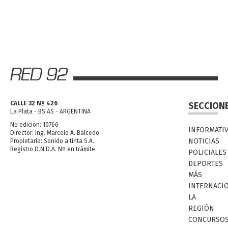
CALLE 32 Nº 426
SECCION
La Plata - BS AS - ARGENTINA
Nº edición: 10766
INFORMATI
Director: Ing. Marcelo A. Balcedo
NOTICIAS
Propietario: Sonido a tinta S.A.
Registro D.N.D.A. Nº en trámite
POLICIALES
DEPORTES
MÁS
INTERNACI
LA
REGIÓN
CONCURSO